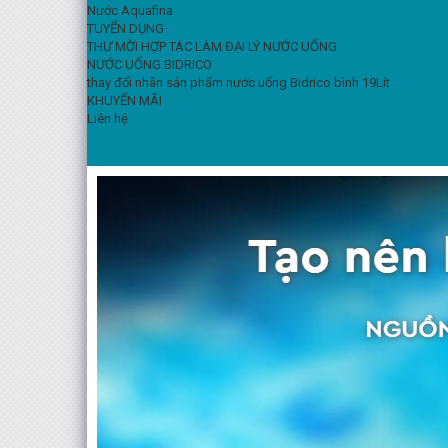
Nước Aquafina
TUYỂN DỤNG
THƯ MỜI HỢP TÁC LÀM ĐẠI LÝ NƯỚC UỐNG
NƯỚC UỐNG BIDRICO
thay đổi nhãn sản phẩm nước uống Bidrico bình 19Lít
KHUYẾN MÃI
Liên hệ