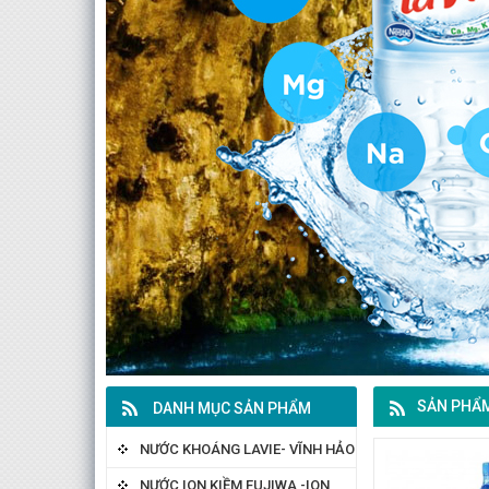
SẢN PHẨM
DANH MỤC SẢN PHẨM
NƯỚC KHOÁNG LAVIE- VĨNH HẢO
NƯỚC ION KIỀM FUJIWA -ION