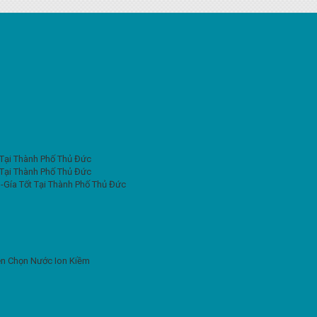
 Tại Thành Phố Thủ Đức
 Tại Thành Phố Thủ Đức
-Gía Tốt Tại Thành Phố Thủ Đức
Nên Chọn Nước Ion Kiềm