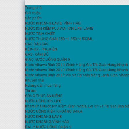
Trang chủ
Giới thiệu
Sản phẩm
NƯỚC KHOÁNG LAVIE- VĨNH HẢO
NƯỚC ION KIỀM FUJIWA -ION LIFE- LAVIE
NƯỚC TINH KHIẾT
NƯỚC THÙNG CHAI 250ml- 350ml-500ML
GẠO ĐẶC SẢN
KỆ INOX - PHỤ KIỆN
GAS- XÁM ĐỎ
GIAO NƯỚC UỐNG QUẬN 9
Nước Vihawa Bình 20 Lít-Chính Hãng-Gía Tốt-Giao Hàng Nhanh
Nước Vihawa Bình 20 Lít-Chính Hãng-Gía Tốt-Giao Hàng Nhanh
Nước Vihawa Bình 20 Lít Vòi Và Úp Máy Nóng Lạnh-Giao Nhanh
Khuyến mãi
Hướng dẫn mua hàng
Tin tức
CÔNG THỨC ĂN KIÊNG
NƯỚC UỐNG ION LIFE
Khám Phá Nước Ion Kiềm: Định Nghĩa, Lợi Ích và Tại Sao Bạn 
NƯỚC UỐNG KIỀM KHOÁNG SAKA
NƯỚC KHOÁNG LAVIE
NƯỚC KHOÁNG VĨNH HẢO
ĐẠI LÝ NƯỚC UỐNG QUẬN 9