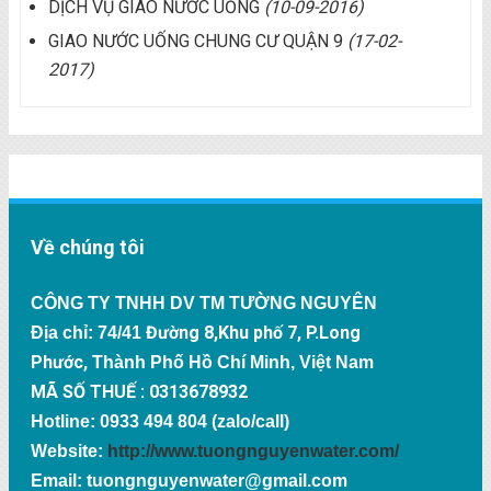
DỊCH VỤ GIAO NƯỚC UỐNG
(10-09-2016)
GIAO NƯỚC UỐNG CHUNG CƯ QUẬN 9
(17-02-
2017)
Về chúng tôi
CÔNG TY TNHH DV TM TƯỜNG NGUYÊN
Đường 8,Khu phố 7, P.Long
Địa chỉ: 74/41
Phước,
Thành Phố Hồ Chí Minh, Việt Nam
MÃ SỐ THUẾ : 0313678932
Hotline: 0933 494 804 (zalo/call)
Website:
http://www.tuongnguyenwater.com/
Email: tuongnguyenwater@gmail.com