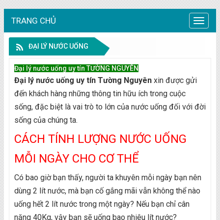
TRANG CHỦ
Trang
chủ
ĐẠI LÝ NƯỚC UỐNG
Đại lý nước uống uy tín TƯỜNG NGUYÊN
Đại lý nước uống uy tín Tường Nguyên
xin được gửi
đến khách hàng những thông tin hữu ích trong cuộc
sống, đặc biệt là vai trò to lớn của nước uống đối với đời
sống của chúng ta.
CÁCH TÍNH LƯỢNG NƯỚC UỐNG
MỖI NGÀY CHO CƠ THỂ
Có bao giờ bạn thấy, người ta khuyên
mỗi ngày bạn nên
dùng 2 lít nước, mà bạn cố gắng mãi vẫn không thể nào
uống hết 2 lít nước trong một ngày?
Nếu bạn chỉ cân
nặng 40Kg, vậy bạn sẽ uống bao nhiêu lít nước?