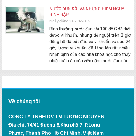
NƯỚC ĐUN SÔI VÀ NHỮNG HIỂM NGUY
RÌNH RẬP
Ngày đăng: 03-11-2016
Bình thường, nước đun sôi 100 độ C đã diệt
được vi khuẩn, nhưng để nguội trên 2 giờ
đồng hồ đã bắt đầu có vi khuẩn và sau 24
giờ, lượng vi khuẩn đã tăng lên rất nhiều.
Nhận định của các nhà khoa học cho thấy
nhiều bất cập của việc uống nước đun sôi.
Về chúng tôi
CÔNG TY TNHH DV TM TƯỜNG NGUYÊN
Đường 8,Khu phố 7, P.Long
Địa chỉ: 74/41
Phước,
Thành Phố Hồ Chí Minh, Việt Nam