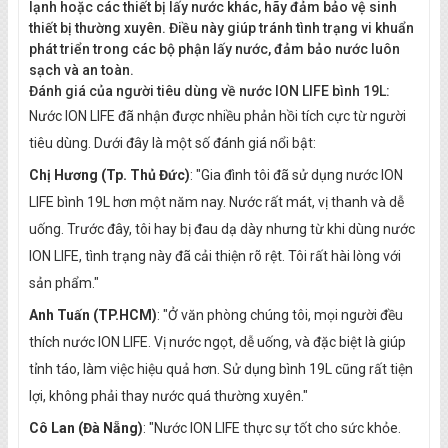
lạnh hoặc các thiết bị lấy nước khác, hãy đảm bảo vệ sinh
thiết bị thường xuyên. Điều này giúp tránh tình trạng vi khuẩn
phát triển trong các bộ phận lấy nước, đảm bảo nước luôn
sạch và an toàn.
Đánh giá của người tiêu dùng về nước ION LIFE bình 19L:
Nước ION LIFE đã nhận được nhiều phản hồi tích cực từ người
tiêu dùng. Dưới đây là một số đánh giá nổi bật:
Chị Hương (Tp. Thủ Đức)
: "Gia đình tôi đã sử dụng nước ION
LIFE bình 19L hơn một năm nay. Nước rất mát, vị thanh và dễ
uống. Trước đây, tôi hay bị đau dạ dày nhưng từ khi dùng nước
ION LIFE, tình trạng này đã cải thiện rõ rệt. Tôi rất hài lòng với
sản phẩm."
Anh Tuấn (TP.HCM)
: "Ở văn phòng chúng tôi, mọi người đều
thích nước ION LIFE. Vị nước ngọt, dễ uống, và đặc biệt là giúp
tỉnh táo, làm việc hiệu quả hơn. Sử dụng bình 19L cũng rất tiện
lợi, không phải thay nước quá thường xuyên."
Cô Lan (Đà Nẵng)
: "Nước ION LIFE thực sự tốt cho sức khỏe.