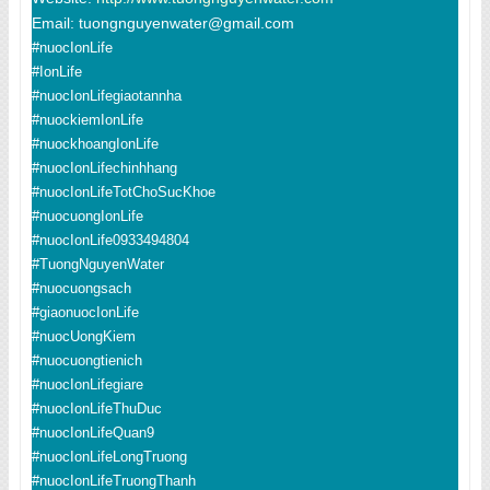
Email: tuongnguyenwater@gmail.com
#nuocIonLife
#IonLife
#nuocIonLifegiaotannha
#nuockiemIonLife
#nuockhoangIonLife
#nuocIonLifechinhhang
#nuocIonLifeTotChoSucKhoe
#nuocuongIonLife
#nuocIonLife0933494804
#TuongNguyenWater
#nuocuongsach
#giaonuocIonLife
#nuocUongKiem
#nuocuongtienich
#nuocIonLifegiare
#nuocIonLifeThuDuc
#nuocIonLifeQuan9
#nuocIonLifeLongTruong
#nuocIonLifeTruongThanh