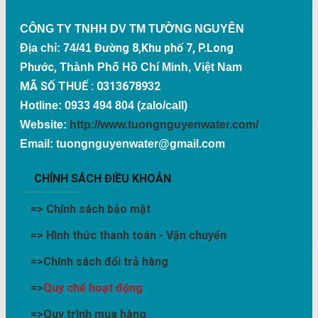
CÔNG TY TNHH DV TM TƯỜNG NGUYÊN
Đường 8,Khu phố 7, P.Long
Địa chỉ: 74/41
Phước,
Thành Phố Hồ Chí Minh, Việt Nam
MÃ SỐ THUẾ : 0313678932
Hotline: 0933 494 804 (zalo/call)
Website:
http://www.tuongnguyenwater.com/
Email: tuongnguyenwater@gmail.com
CHÍNH SÁCH ĐIỀU KHOẢN
=>
Chính sách bảo mật
=>
Hình thức thanh toán - Vận chuyển
=>
Chính sách đổi trả hàng
=>
Quy chế hoạt động
=>
Quy trình mua hàng