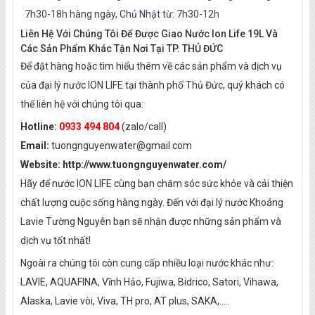
7h30-18h hàng ngày, Chủ Nhật từ: 7h30-12h
Liên Hệ Với Chúng Tôi Để Được Giao Nước Ion Life 19L Và
Các Sản Phẩm Khác Tận Nơi Tại TP. THỦ ĐỨC
Để đặt hàng hoặc tìm hiểu thêm về các sản phẩm và dịch vụ
của đại lý nước ION LIFE tại thành phố Thủ Đức, quý khách có
thể liên hệ với chúng tôi qua:
Hotline:
0933 494 804
(zalo/call)
Email:
tuongnguyenwater@gmail.com
Website:
http://www.tuongnguyenwater.com/
Hãy để nước ION LIFE cùng bạn chăm sóc sức khỏe và cải thiện
chất lượng cuộc sống hàng ngày. Đến với đại lý nước Khoáng
Lavie Tường Nguyên bạn sẽ nhận được những sản phẩm và
dịch vụ tốt nhất!
Ngoài ra chúng tôi còn cung cấp nhiều loại nước khác như:
LAVIE, AQUAFINA, Vĩnh Hảo, Fujiwa, Bidrico, Satori, Vihawa,
Alaska, Lavie vòi, Viva, TH pro, AT plus, SAKA,.....