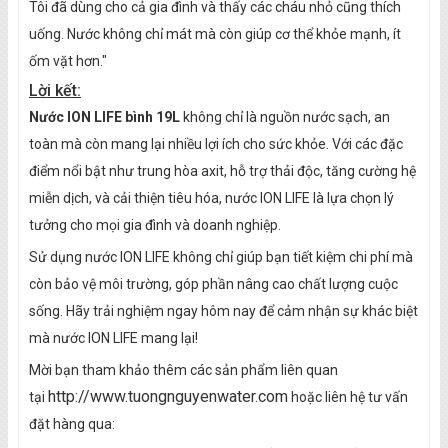
Tôi đã dùng cho cả gia đình và thấy các cháu nhỏ cũng thích
uống. Nước không chỉ mát mà còn giúp cơ thể khỏe mạnh, ít
ốm vặt hơn."
Lời kết:
Nước ION LIFE bình 19L
không chỉ là nguồn nước sạch, an
toàn mà còn mang lại nhiều lợi ích cho sức khỏe. Với các đặc
điểm nổi bật như trung hòa axit, hỗ trợ thải độc, tăng cường hệ
miễn dịch, và cải thiện tiêu hóa, nước ION LIFE là lựa chọn lý
tưởng cho mọi gia đình và doanh nghiệp.
Sử dụng nước ION LIFE không chỉ giúp bạn tiết kiệm chi phí mà
còn bảo vệ môi trường, góp phần nâng cao chất lượng cuộc
sống. Hãy trải nghiệm ngay hôm nay để cảm nhận sự khác biệt
mà nước ION LIFE mang lại!
Mời bạn tham khảo thêm các sản phẩm liên quan
http://www.tuongnguyenwater.com
tại
hoặc liên hệ tư vấn
đặt hàng qua: