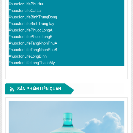
#nuocIonLifePhuHuu
#nuocIonLifeCatLai
#nuocIonLifeBinhTrungDong
#nuocIonLifeBinhTrungTay
#nuocIonLifePhuocLongA
#nuocIonLifePhuocLongB
#nuocIonLifeTangNhonPhuA
#nuocIonLifeTangNhonPhuB
#nuocIonLifeLongBinh
#nuocIonLifeLongThanhMy
SẢN PHẨM LIÊN QUAN