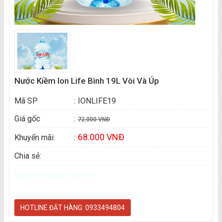
Nước Kiềm Ion Life Bình 19L Vòi Và Úp
Mã SP
:
IONLIFE19
Giá gốc
:
72.000 VNĐ
68.000 VNĐ
Khuyến mãi:
:
Chia sẻ:
Nước Ion kiềm -Ion life
HOTLINE ĐẶT HÀNG: 0933494804