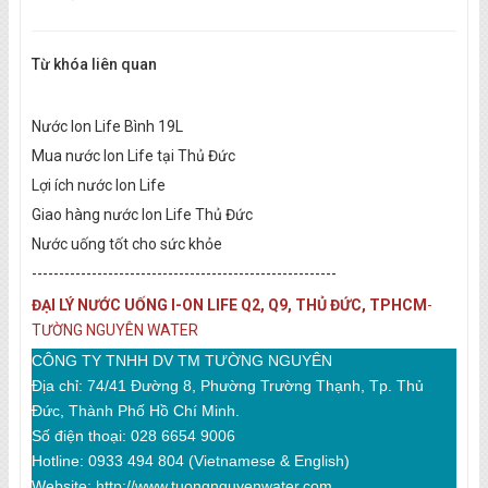
Từ khóa liên quan
Nước Ion Life Bình 19L
Mua nước Ion Life tại Thủ Đức
Lợi ích nước Ion Life
Giao hàng nước Ion Life Thủ Đức
Nước uống tốt cho sức khỏe
-----------------------------
---------------------------
ĐẠI LÝ NƯỚC UỐNG I-ON LIFE Q2, Q9, THỦ ĐỨC, TPHCM
-
TƯỜNG NGUYÊN WATER
CÔNG TY TNHH DV TM TƯỜNG NGUYÊN
Địa chỉ: 74/41 Đường 8, Phường Trường Thạnh, Tp. Thủ
Đức, Thành Phố Hồ Chí Minh.
Số điện thoại: 028 6654 9006
Hotline: 0933 494 804 (Vietnamese & English)
Website:
http://www.tuongnguyenwater.com