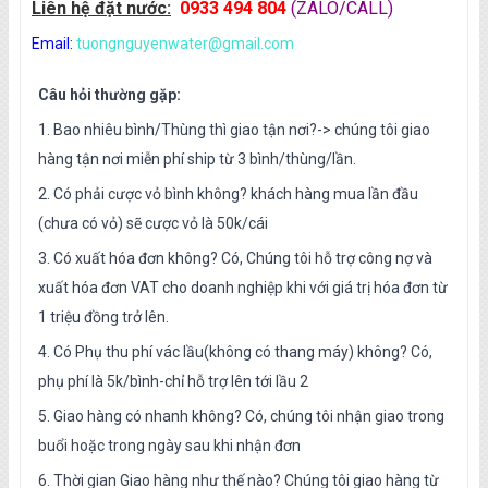
Liên hệ đặt nước:
0933 494 804
(ZALO/CALL)
Email:
tuongnguyenwater@gmail.com
Câu hỏi thường gặp:
1. Bao nhiêu bình/Thùng thì giao tận nơi?-> chúng tôi giao
hàng tận nơi miễn phí ship từ 3 bình/thùng/lần.
2. Có phải cược vỏ bình không? khách hàng mua lần đầu
(chưa có vỏ) sẽ cược vỏ là 50k/cái
3. Có xuất hóa đơn không? Có, Chúng tôi hỗ trợ công nợ và
xuất hóa đơn VAT cho doanh nghiệp khi với giá trị hóa đơn từ
1 triệu đồng trở lên.
4. Có Phụ thu phí vác lầu(không có thang máy) không? Có,
phụ phí là 5k/bình-chỉ hỗ trợ lên tới lầu 2
5. Giao hàng có nhanh không? Có, chúng tôi nhận giao trong
buổi hoặc trong ngày sau khi nhận đơn
6. Thời gian Giao hàng như thế nào? Chúng tôi giao hàng từ