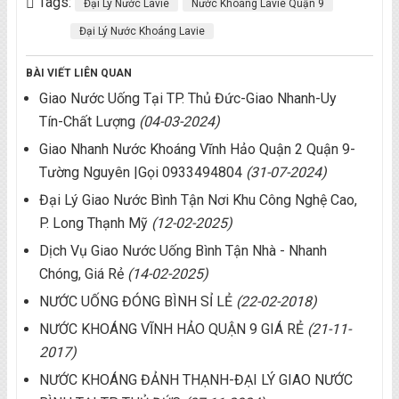
Tags:
Đại Lý Nước Lavie
Nước Khoáng Lavie Quận 9
Đại Lý Nước Khoáng Lavie
BÀI VIẾT LIÊN QUAN
Giao Nước Uống Tại TP. Thủ Đức-Giao Nhanh-Uy
Tín-Chất Lượng
(04-03-2024)
Giao Nhanh Nước Khoáng Vĩnh Hảo Quận 2 Quận 9-
Tường Nguyên |Gọi 0933494804
(31-07-2024)
Đại Lý Giao Nước Bình Tận Nơi Khu Công Nghệ Cao,
P. Long Thạnh Mỹ
(12-02-2025)
Dịch Vụ Giao Nước Uống Bình Tận Nhà - Nhanh
Chóng, Giá Rẻ
(14-02-2025)
NƯỚC UỐNG ĐÓNG BÌNH SỈ LẺ
(22-02-2018)
NƯỚC KHOÁNG VĨNH HẢO QUẬN 9 GIÁ RẺ
(21-11-
2017)
NƯỚC KHOÁNG ĐẢNH THẠNH-ĐẠI LÝ GIAO NƯỚC