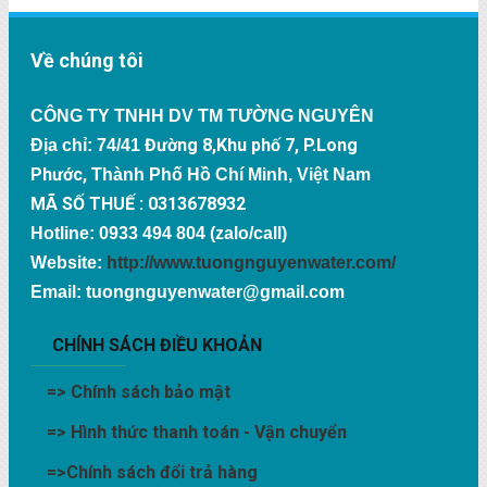
Về chúng tôi
CÔNG TY TNHH DV TM TƯỜNG NGUYÊN
Đường 8,Khu phố 7, P.Long
Địa chỉ: 74/41
Phước,
Thành Phố Hồ Chí Minh, Việt Nam
MÃ SỐ THUẾ : 0313678932
Hotline: 0933 494 804 (zalo/call)
Website:
http://www.tuongnguyenwater.com/
Email: tuongnguyenwater@gmail.com
CHÍNH SÁCH ĐIỀU KHOẢN
=>
Chính sách bảo mật
=>
Hình thức thanh toán - Vận chuyển
=>
Chính sách đổi trả hàng