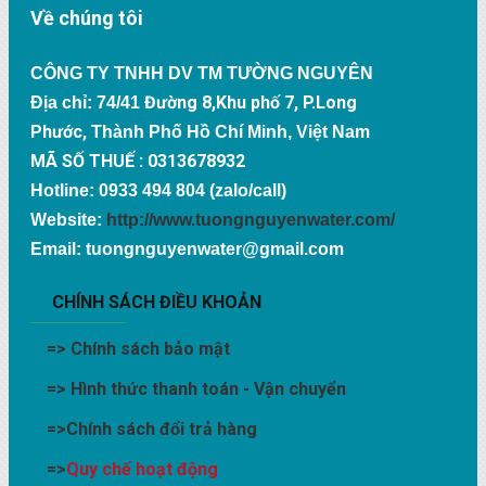
Về chúng tôi
CÔNG TY TNHH DV TM TƯỜNG NGUYÊN
Đường 8,Khu phố 7, P.Long
Địa chỉ: 74/41
Phước,
Thành Phố Hồ Chí Minh, Việt Nam
MÃ SỐ THUẾ : 0313678932
Hotline: 0933 494 804 (zalo/call)
Website:
http://www.tuongnguyenwater.com/
Email: tuongnguyenwater@gmail.com
CHÍNH SÁCH ĐIỀU KHOẢN
=>
Chính sách bảo mật
=>
Hình thức thanh toán - Vận chuyển
=>
Chính sách đổi trả hàng
=>
Quy chế hoạt động