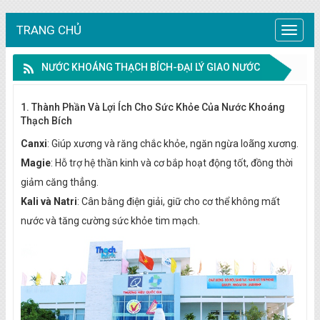
TRANG CHỦ
Trang
chủ
NƯỚC KHOÁNG THẠCH BÍCH-ĐẠI LÝ GIAO NƯỚC
BÌNH TẠI TP. THỦ ĐỨC
1. Thành Phần Và Lợi Ích Cho Sức Khỏe Của Nước Khoáng
Thạch Bích
Canxi
: Giúp xương và răng chắc khỏe, ngăn ngừa loãng xương.
Magie
: Hỗ trợ hệ thần kinh và cơ bắp hoạt động tốt, đồng thời
giảm căng thẳng.
Kali và Natri
: Cân bằng điện giải, giữ cho cơ thể không mất
nước và tăng cường sức khỏe tim mạch.