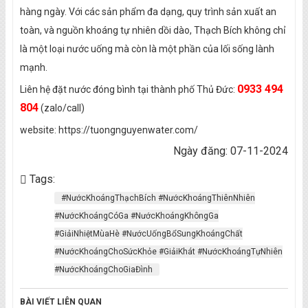
hàng ngày. Với các sản phẩm đa dạng, quy trình sản xuất an
toàn, và nguồn khoáng tự nhiên dồi dào, Thạch Bích không chỉ
là một loại nước uống mà còn là một phần của lối sống lành
mạnh.
0933 494
Liên hệ đặt nước đóng bình tại thành phố Thủ Đức:
804
(zalo/call)
website:
https://tuongnguyenwater.com/
Ngày đăng: 07-11-2024
Tags:
#NướcKhoángThạchBích #NướcKhoángThiênNhiên
#NướcKhoángCóGa #NướcKhoángKhôngGa
#GiảiNhiệtMùaHè #NướcUốngBổSungKhoángChất
#NướcKhoángChoSứcKhỏe #GiảiKhát #NướcKhoángTựNhiên
#NướcKhoángChoGiaĐình
BÀI VIẾT LIÊN QUAN