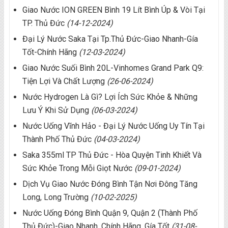
Giao Nước ION GREEN Bình 19 Lít Bình Úp & Vòi Tại
TP. Thủ Đức
(14-12-2024)
Đại Lý Nước Saka Tại Tp.Thủ Đức-Giao Nhanh-Gía
Tốt-Chính Hãng
(12-03-2024)
Giao Nước Suối Bình 20L-Vinhomes Grand Park Q9:
Tiện Lợi Và Chất Lượng
(26-06-2024)
Nước Hydrogen Là Gì? Lợi Ích Sức Khỏe & Những
Lưu Ý Khi Sử Dụng
(06-03-2024)
Nước Uống Vĩnh Hảo - Đại Lý Nước Uống Uy Tín Tại
Thành Phố Thủ Đức
(04-03-2024)
Saka 355ml TP Thủ Đức - Hòa Quyện Tinh Khiết Và
Sức Khỏe Trong Mỗi Giọt Nước
(09-01-2024)
Dịch Vụ Giao Nước Đóng Bình Tận Nơi Đông Tăng
Long, Long Trường
(10-02-2025)
Nước Uống Đóng Bình Quận 9, Quận 2 (Thành Phố
Thủ Đức)-Giao Nhanh, Chính Hãng, Gía Tốt
(31-08-