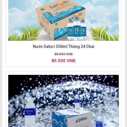
Nước Satori 350ml Thùng 24 Chai
88.000 VNĐ
85.000 VNĐ
Liên hệ đặt nước
:
0933 494 804
(zalo/call)