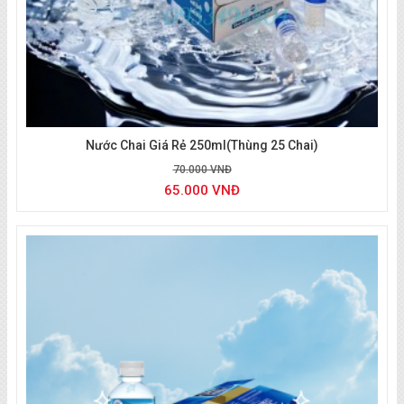
Nước Chai Giá Rẻ 250ml(thùng 25 Chai)
70.000 VNĐ
65.000 VNĐ
Liên Hệ ​đặt Nước
:
0933 494 804
(zalo/call)