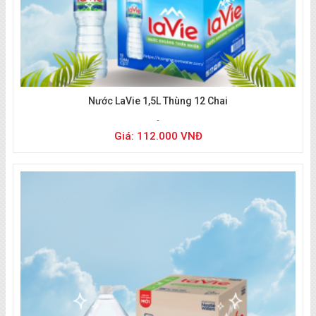
Nước LaVie 1,5L Thùng 12 Chai
Giá: 112.000 VNĐ
Liên hệ đặt nước
:
0933 494 804
(zalo/call)