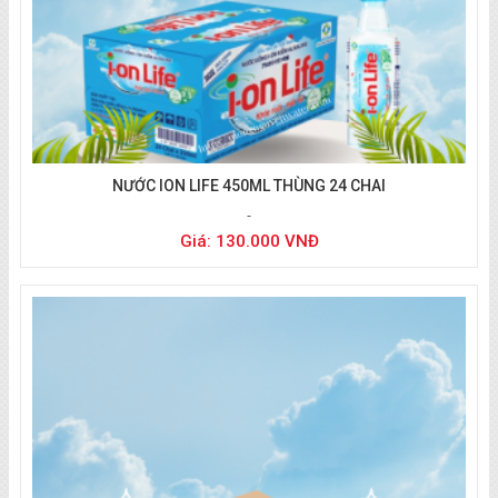
Liên hệ đặt nước:
(ZALO/CALL)
NƯỚC ION LIFE 450ML THÙNG 24 CHAI
Giá: 130.000 VNĐ
0933 494 804
LIÊN HỆ ĐẶT NƯỚC:
(ZALO/CALL)