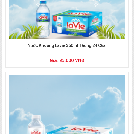
Nước Khoáng Lavie 350ml Thùng 24 Chai
Giá: 85.000 VNĐ
Liên hệ đặt nước:
0933 494 804
(zalo/call)