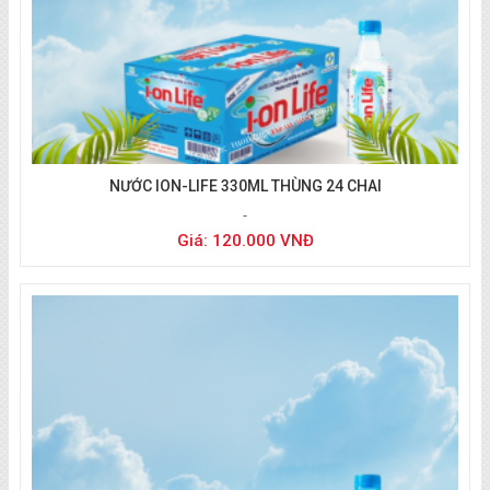
Nước Ion kiềm -Ion life
NƯỚC ION-LIFE 330ML THÙNG 24 CHAI
Giá: 120.000 VNĐ
.
0933 494 804