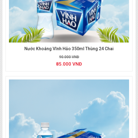
Nước Khoáng Vĩnh Hảo 350ml Thùng 24 Chai
90.000 VNĐ
85.000 VNĐ
Liên hệ đặt nước
:
0933 494 804
(zalo/call)