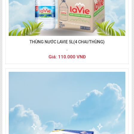
THÙNG NƯỚC LAVIE 5L(4 CHAI/THÙNG)
Giá: 110.000 VNĐ
Liên hệ đặt nước
:
0933 494 804
(zalo/call)