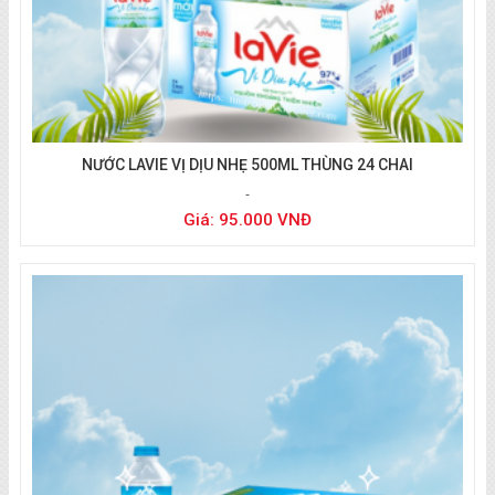
NƯỚC LAVIE VỊ DỊU NHẸ 500ML THÙNG 24 CHAI
Giá: 95.000 VNĐ
Liên hệ đặt nước
:
0933 494 804
(zalo/call)