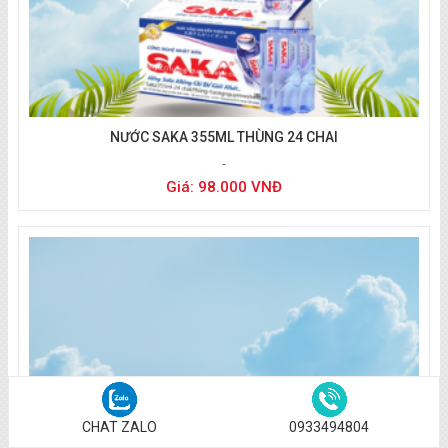
NƯỚC SAKA 355ML THÙNG 24 CHAI
Giá: 98.000 VNĐ
Nước kiềm Saka xem nhanh
CHAT ZALO
0933494804