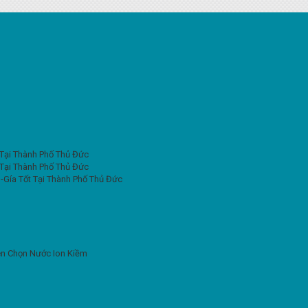
 Tại Thành Phố Thủ Đức
 Tại Thành Phố Thủ Đức
-Gía Tốt Tại Thành Phố Thủ Đức
Nên Chọn Nước Ion Kiềm