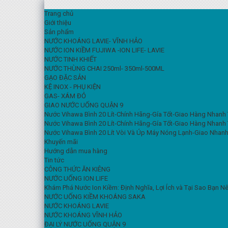
Trang chủ
Giới thiệu
Sản phẩm
NƯỚC KHOÁNG LAVIE- VĨNH HẢO
NƯỚC ION KIỀM FUJIWA -ION LIFE- LAVIE
NƯỚC TINH KHIẾT
NƯỚC THÙNG CHAI 250ml- 350ml-500ML
GẠO ĐẶC SẢN
KỆ INOX - PHỤ KIỆN
GAS- XÁM ĐỎ
GIAO NƯỚC UỐNG QUẬN 9
Nước Vihawa Bình 20 Lít-Chính Hãng-Gía Tốt-Giao Hàng Nhanh
Nước Vihawa Bình 20 Lít-Chính Hãng-Gía Tốt-Giao Hàng Nhanh
Nước Vihawa Bình 20 Lít Vòi Và Úp Máy Nóng Lạnh-Giao Nhanh
Khuyến mãi
Hướng dẫn mua hàng
Tin tức
CÔNG THỨC ĂN KIÊNG
NƯỚC UỐNG ION LIFE
Khám Phá Nước Ion Kiềm: Định Nghĩa, Lợi Ích và Tại Sao Bạn 
NƯỚC UỐNG KIỀM KHOÁNG SAKA
NƯỚC KHOÁNG LAVIE
NƯỚC KHOÁNG VĨNH HẢO
ĐẠI LÝ NƯỚC UỐNG QUẬN 9