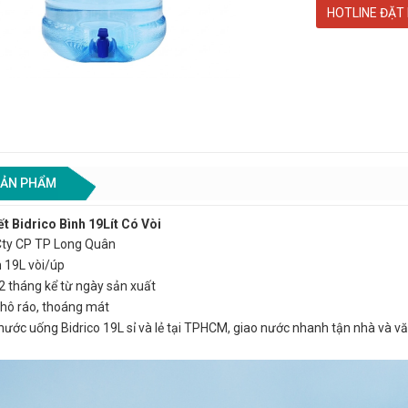
HOTLINE ĐẶT
 SẢN PHẨM
t Bidrico Bình 19Lít Có Vòi
Cty CP TP Long Quân
h 19L vòi/úp
2 tháng kể từ ngày sản xuất
khô ráo, thoáng mát
ước uống Bidrico 19L sỉ và lẻ tại TPHCM, giao nước nhanh tận nhà và vă