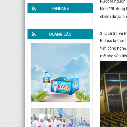
Nước là nguồn s
FANPAGE
bình 19L đang t
chiếm được lòng
2. Lịch Sử và 
QUẢNG CÁO
Bidrico là thươ
tiến công nghệ
mẽ nhờ vào tiê