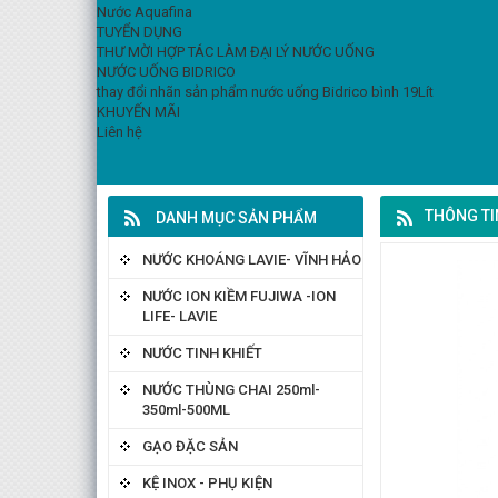
Nước Aquafina
TUYỂN DỤNG
THƯ MỜI HỢP TÁC LÀM ĐẠI LÝ NƯỚC UỐNG
NƯỚC UỐNG BIDRICO
thay đổi nhãn sản phẩm nước uống Bidrico bình 19Lít
KHUYẾN MÃI
Liên hệ
THÔNG TI
DANH MỤC SẢN PHẨM
NƯỚC KHOÁNG LAVIE- VĨNH HẢO
NƯỚC ION KIỀM FUJIWA -ION
LIFE- LAVIE
NƯỚC TINH KHIẾT
NƯỚC THÙNG CHAI 250ml-
350ml-500ML
GẠO ĐẶC SẢN
KỆ INOX - PHỤ KIỆN