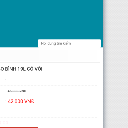
O BÌNH 19L CÓ VÒI
:
:
45.000 VNĐ
42.000 VNĐ
:
RICO