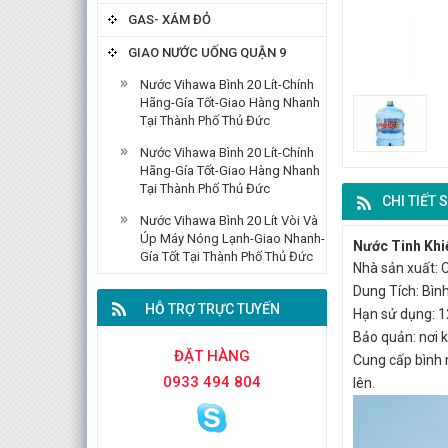
GAS- XÁM ĐỎ
GIAO NƯỚC UỐNG QUẬN 9
Nước Vihawa Bình 20 Lít-Chính
Hãng-Gía Tốt-Giao Hàng Nhanh
Tại Thành Phố Thủ Đức
Nước Vihawa Bình 20 Lít-Chính
Hãng-Gía Tốt-Giao Hàng Nhanh
Tại Thành Phố Thủ Đức
CHI TIẾT
Nước Vihawa Bình 20 Lít Vòi Và
Úp Máy Nóng Lạnh-Giao Nhanh-
Nước Tinh Khiế
Gía Tốt Tại Thành Phố Thủ Đức
Nhà sản xuất: 
Dung Tích: Bìn
HỖ TRỢ TRỰC TUYẾN
Hạn sử dụng: 1
Bảo quản: nơi 
ĐẶT HÀNG
Cung cấp bình n
0933 494 804
lên.