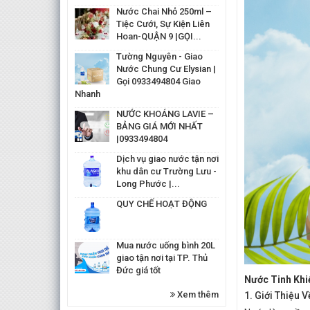
Nước Chai Nhỏ 250ml –
Tiệc Cưới, Sự Kiện Liên
Hoan-QUẬN 9 |GỌI...
Tường Nguyên - Giao
Nước Chung Cư Elysian |
Gọi 0933494804 Giao
Nhanh
NƯỚC KHOÁNG LAVIE –
BẢNG GIÁ MỚI NHẤT
|0933494804
Dịch vụ giao nước tận nơi
khu dân cư Trường Lưu -
Long Phước |...
QUY CHẾ HOẠT ĐỘNG
Mua nước uống bình 20L
giao tận nơi tại TP. Thủ
Đức giá tốt
Nước Tinh Khi
Xem thêm
1. Giới Thiệu 