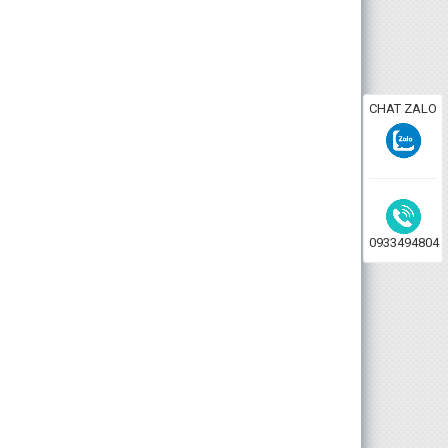
CHAT ZALO
0933494804