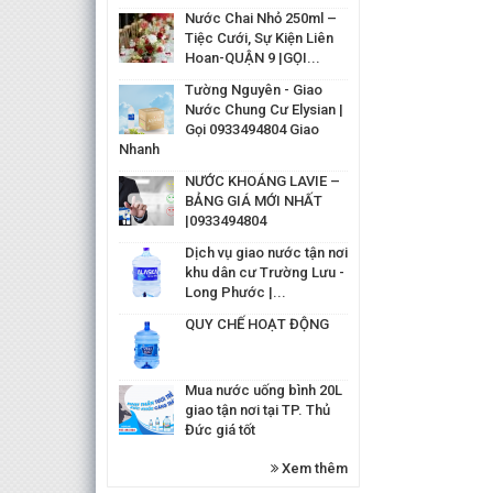
Nước Chai Nhỏ 250ml –
Tiệc Cưới, Sự Kiện Liên
Hoan-QUẬN 9 |GỌI...
Tường Nguyên - Giao
Nước Chung Cư Elysian |
Gọi 0933494804 Giao
Nhanh
NƯỚC KHOÁNG LAVIE –
BẢNG GIÁ MỚI NHẤT
|0933494804
Dịch vụ giao nước tận nơi
khu dân cư Trường Lưu -
Long Phước |...
QUY CHẾ HOẠT ĐỘNG
Mua nước uống bình 20L
giao tận nơi tại TP. Thủ
Đức giá tốt
Xem thêm