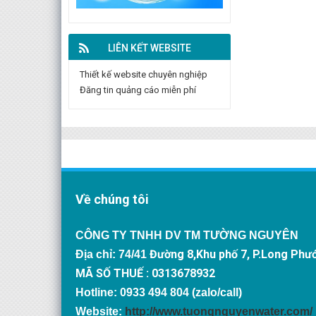
LIÊN KẾT WEBSITE
Thiết kế website chuyên nghiệp
Đăng tin quảng cáo miễn phí
Về chúng tôi
CÔNG TY TNHH DV TM TƯỜNG NGUYÊN
Đường 8,Khu phố 7, P.Long Phư
Địa chỉ: 74/41
MÃ SỐ THUẾ : 0313678932
Hotline: 0933 494 804 (zalo/call)
Website:
http://www.tuongnguyenwater.com/