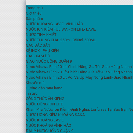
Trang chủ
Giới thiệu
Sản phẩm
NƯỚC KHOÁNG LAVIE- VĨNH HẢO
NƯỚC ION KIỀM FUJIWA -ION LIFE- LAVIE
NƯỚC TINH KHIẾT
NƯỚC THÙNG CHAI 250ml- 350ml-500ML
GẠO ĐẶC SẢN
KỆ INOX - PHỤ KIỆN
GAS- XÁM ĐỎ
GIAO NƯỚC UỐNG QUẬN 9
Nước Vihawa Bình 20 Lít-Chính Hãng-Gía Tốt-Giao Hàng Nhanh
Nước Vihawa Bình 20 Lít-Chính Hãng-Gía Tốt-Giao Hàng Nhanh
Nước Vihawa Bình 20 Lít Vòi Và Úp Máy Nóng Lạnh-Giao Nhanh
Khuyến mãi
Hướng dẫn mua hàng
Tin tức
CÔNG THỨC ĂN KIÊNG
NƯỚC UỐNG ION LIFE
Khám Phá Nước Ion Kiềm: Định Nghĩa, Lợi Ích và Tại Sao Bạn 
NƯỚC UỐNG KIỀM KHOÁNG SAKA
NƯỚC KHOÁNG LAVIE
NƯỚC KHOÁNG VĨNH HẢO
ĐẠI LÝ NƯỚC UỐNG QUẬN 9