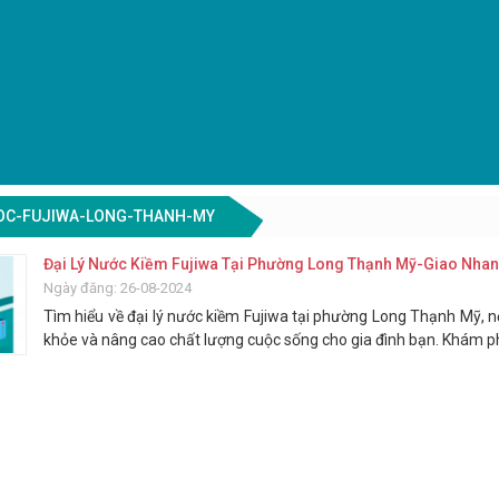
UOC-FUJIWA-LONG-THANH-MY
Đại Lý Nước Kiềm Fujiwa Tại Phường Long Thạnh Mỹ-Giao Nhanh
Ngày đăng: 26-08-2024
Tìm hiểu về đại lý nước kiềm Fujiwa tại phường Long Thạnh Mỹ, nơ
khỏe và nâng cao chất lượng cuộc sống cho gia đình bạn. Khám p