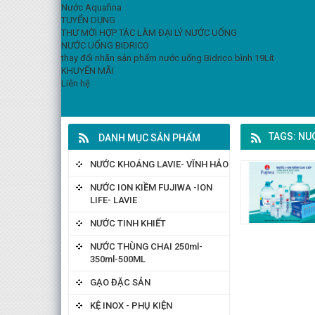
Nước Aquafina
TUYỂN DỤNG
THƯ MỜI HỢP TÁC LÀM ĐẠI LÝ NƯỚC UỐNG
NƯỚC UỐNG BIDRICO
thay đổi nhãn sản phẩm nước uống Bidrico bình 19Lít
KHUYẾN MÃI
Liên hệ
TAGS: N
DANH MỤC SẢN PHẨM
NƯỚC KHOÁNG LAVIE- VĨNH HẢO
NƯỚC ION KIỀM FUJIWA -ION
LIFE- LAVIE
NƯỚC TINH KHIẾT
NƯỚC THÙNG CHAI 250ml-
350ml-500ML
GẠO ĐẶC SẢN
KỆ INOX - PHỤ KIỆN