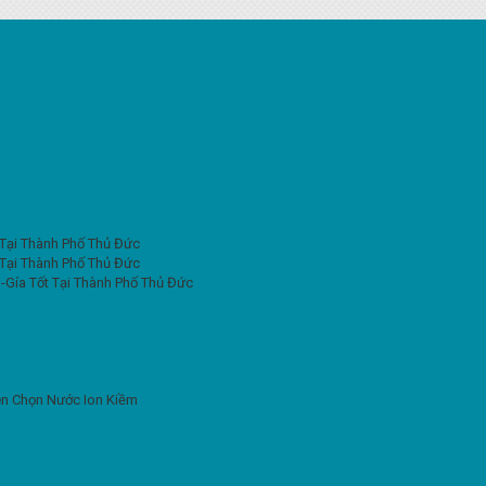
 Tại Thành Phố Thủ Đức
 Tại Thành Phố Thủ Đức
-Gía Tốt Tại Thành Phố Thủ Đức
Nên Chọn Nước Ion Kiềm