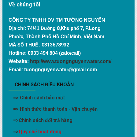
Về chúng tôi
CÔNG TY TNHH DV TM TƯỜNG NGUYÊN
Đường 8,Khu phố 7, P.Long
Địa chỉ: 74/41
Phước,
Thành Phố Hồ Chí Minh, Việt Nam
MÃ SỐ THUẾ : 0313678932
Hotline: 0933 494 804 (zalo/call)
Website:
http://www.tuongnguyenwater.com/
Email: tuongnguyenwater@gmail.com
CHÍNH SÁCH ĐIỀU KHOẢN
=>
Chính sách bảo mật
=>
Hình thức thanh toán - Vận chuyển
=>
Chính sách đổi trả hàng
=>
Quy chế hoạt động