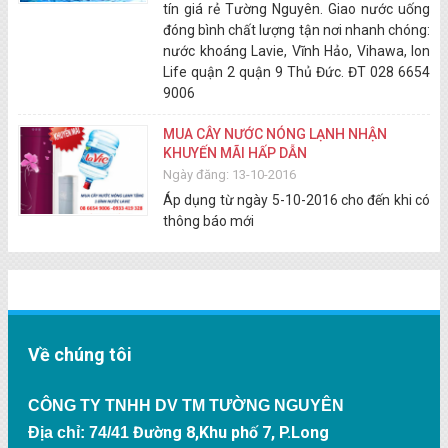
tín giá rẻ Tường Nguyên. Giao nước uống
đóng bình chất lượng tận nơi nhanh chóng:
nước khoáng Lavie, Vĩnh Hảo, Vihawa, Ion
Life quận 2 quận 9 Thủ Đức. ĐT 028 6654
9006
MUA CÂY NƯỚC NÓNG LẠNH NHẬN
KHUYẾN MÃI HẤP DẪN
Ngày đăng: 13-10-2016
Áp dụng từ ngày 5-10-2016 cho đến khi có
thông báo mới
Về chúng tôi
CÔNG TY TNHH DV TM TƯỜNG NGUYÊN
Đường 8,Khu phố 7, P.Long
Địa chỉ: 74/41