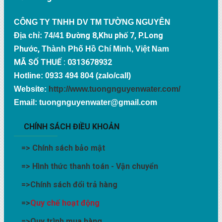
CÔNG TY TNHH DV TM TƯỜNG NGUYÊN
Đường 8,Khu phố 7, P.Long
Địa chỉ: 74/41
Phước,
Thành Phố Hồ Chí Minh, Việt Nam
MÃ SỐ THUẾ : 0313678932
Hotline: 0933 494 804 (zalo/call)
Website:
http://www.tuongnguyenwater.com/
Email: tuongnguyenwater@gmail.com
CHÍNH SÁCH ĐIỀU KHOẢN
=>
Chính sách bảo mật
=>
Hình thức thanh toán - Vận chuyển
=>
Chính sách đổi trả hàng
=>
Quy chế hoạt động
=>
Quy trình mua hàng