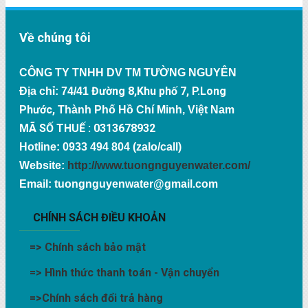
Về chúng tôi
CÔNG TY TNHH DV TM TƯỜNG NGUYÊN
Đường 8,Khu phố 7, P.Long
Địa chỉ: 74/41
Phước,
Thành Phố Hồ Chí Minh, Việt Nam
MÃ SỐ THUẾ : 0313678932
Hotline: 0933 494 804 (zalo/call)
Website:
http://www.tuongnguyenwater.com/
Email: tuongnguyenwater@gmail.com
CHÍNH SÁCH ĐIỀU KHOẢN
=>
Chính sách bảo mật
=>
Hình thức thanh toán - Vận chuyển
=>
Chính sách đổi trả hàng