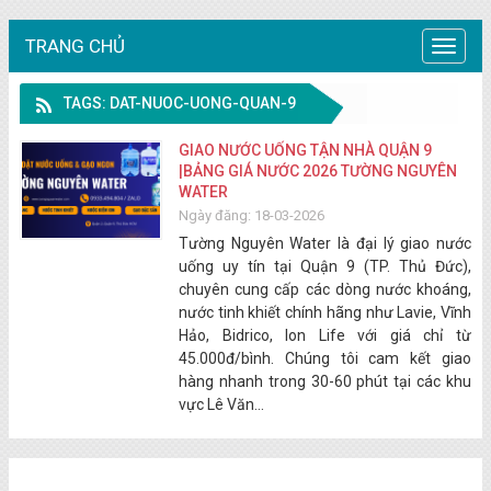
TRANG CHỦ
Trang
chủ
TAGS: DAT-NUOC-UONG-QUAN-9
GIAO NƯỚC UỐNG TẬN NHÀ QUẬN 9
|BẢNG GIÁ NƯỚC 2026 TƯỜNG NGUYÊN
WATER
Ngày đăng: 18-03-2026
Tường Nguyên Water là đại lý giao nước
uống uy tín tại Quận 9 (TP. Thủ Đức),
chuyên cung cấp các dòng nước khoáng,
nước tinh khiết chính hãng như Lavie, Vĩnh
Hảo, Bidrico, Ion Life với giá chỉ từ
45.000đ/bình. Chúng tôi cam kết giao
hàng nhanh trong 30-60 phút tại các khu
vực Lê Văn...