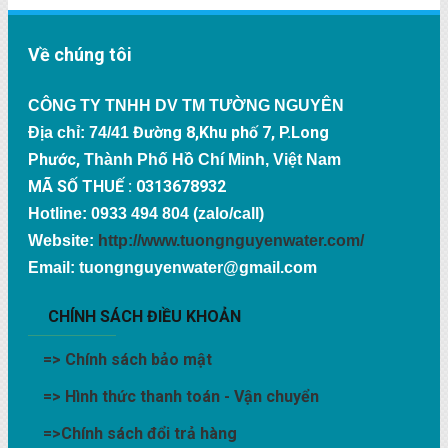
Về chúng tôi
CÔNG TY TNHH DV TM TƯỜNG NGUYÊN
Đường 8,Khu phố 7, P.Long
Địa chỉ: 74/41
Phước,
Thành Phố Hồ Chí Minh, Việt Nam
MÃ SỐ THUẾ : 0313678932
Hotline: 0933 494 804 (zalo/call)
Website:
http://www.tuongnguyenwater.com/
Email: tuongnguyenwater@gmail.com
CHÍNH SÁCH ĐIỀU KHOẢN
=>
Chính sách bảo mật
=>
Hình thức thanh toán - Vận chuyển
=>
Chính sách đổi trả hàng