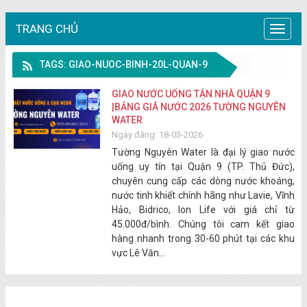
TRANG CHỦ
Trang
chủ
TAGS: GIAO-NUOC-BINH-20L-QUAN-9
GIAO NƯỚC UỐNG TẬN NHÀ QUẬN 9
|BẢNG GIÁ NƯỚC 2026 TƯỜNG NGUYÊN
WATER
Ngày đăng: 18-03-2026
Tường Nguyên Water là đại lý giao nước
uống uy tín tại Quận 9 (TP. Thủ Đức),
chuyên cung cấp các dòng nước khoáng,
nước tinh khiết chính hãng như Lavie, Vĩnh
Hảo, Bidrico, Ion Life với giá chỉ từ
45.000đ/bình. Chúng tôi cam kết giao
hàng nhanh trong 30-60 phút tại các khu
vực Lê Văn...