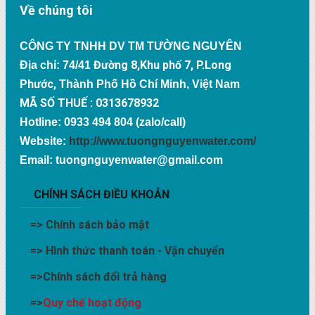
Về chúng tôi
CÔNG TY TNHH DV TM TƯỜNG NGUYÊN
Đường 8,Khu phố 7, P.Long
Địa chỉ: 74/41
Phước,
Thành Phố Hồ Chí Minh, Việt Nam
MÃ SỐ THUẾ : 0313678932
Hotline: 0933 494 804 (zalo/call)
Website:
http://www.tuongnguyenwater.com/
Email: tuongnguyenwater@gmail.com
CHÍNH SÁCH ĐIỀU KHOẢN
=>
Chính sách bảo mật
=>
Hình thức thanh toán - Vận chuyển
=>
Chính sách đổi trả hàng
=>
Quy chế hoạt động