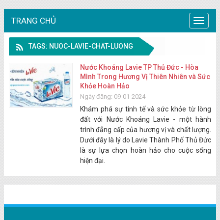
TRANG CHỦ
Trang
chủ
TAGS: NUOC-LAVIE-CHAT-LUONG
Nước Khoáng Lavie TP Thủ Đức - Hòa
Mình Trong Hương Vị Thiên Nhiên và Sức
Khỏe Hoàn Hảo
Ngày đăng: 09-01-2024
Khám phá sự tinh tế và sức khỏe từ lòng
đất với Nước Khoáng Lavie - một hành
trình đẳng cấp của hương vị và chất lượng.
Dưới đây là lý do Lavie Thành Phố Thủ Đức
là sự lựa chọn hoàn hảo cho cuộc sống
hiện đại.