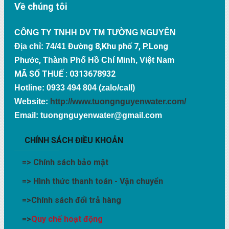
Về chúng tôi
CÔNG TY TNHH DV TM TƯỜNG NGUYÊN
Đường 8,Khu phố 7, P.Long
Địa chỉ: 74/41
Phước,
Thành Phố Hồ Chí Minh, Việt Nam
MÃ SỐ THUẾ : 0313678932
Hotline: 0933 494 804 (zalo/call)
Website:
http://www.tuongnguyenwater.com/
Email: tuongnguyenwater@gmail.com
CHÍNH SÁCH ĐIỀU KHOẢN
=>
Chính sách bảo mật
=>
Hình thức thanh toán - Vận chuyển
=>
Chính sách đổi trả hàng
=>
Quy chế hoạt động