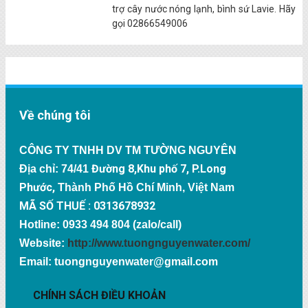
trợ cây nước nóng lạnh, bình sứ Lavie. Hãy
gọi 02866549006
Về chúng tôi
CÔNG TY TNHH DV TM TƯỜNG NGUYÊN
Đường 8,Khu phố 7, P.Long
Địa chỉ: 74/41
Phước,
Thành Phố Hồ Chí Minh, Việt Nam
MÃ SỐ THUẾ : 0313678932
Hotline: 0933 494 804 (zalo/call)
Website:
http://www.tuongnguyenwater.com/
Email: tuongnguyenwater@gmail.com
CHÍNH SÁCH ĐIỀU KHOẢN