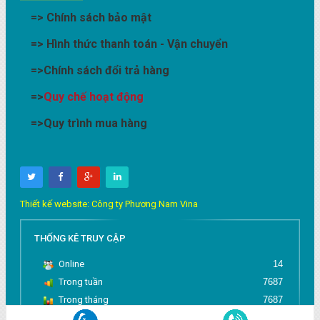
=>
Chính sách bảo mật
=>
Hình thức thanh toán - Vận chuyển
=>
Chính sách đổi trả hàng
=>
Quy chế hoạt động
=>
Quy trình mua hàng
Thiết kế website: Công ty Phương Nam Vina
THỐNG KÊ TRUY CẬP
Online
14
Trong tuần
7687
Trong tháng
7687
Tổng truy cập
1446824