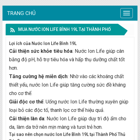
TRANG CHỦ
Trang
chủ
MUA NƯỚC ION LIFE BÌNH 19L TẠI THÀNH PHỐ
THỦ ĐỨC
Lợi ích của Nước Ion Life Bình 19L
Cải thiện sức khỏe tiêu hóa
: Nước Ion Life giúp cân
bằng độ pH, hỗ trợ tiêu hóa và hấp thụ dưỡng chất tốt
hơn.
Tăng cường hệ miễn dịch
: Nhờ vào các khoáng chất
thiết yếu, nước Ion Life giúp tăng cường sức đề kháng
cho cơ thể.
Giải độc cơ thể
: Uống nước Ion Life thường xuyên giúp
loại bỏ các độc tố, thanh lọc cơ thể hiệu quả.
Cải thiện làn da
: Nước Ion Life giúp duy trì độ ẩm cho
da, làm da trở nên mịn màng và tươi trẻ hơn.
Tại sao nên chọn nước Ion Life Bình 19L tại Thành Phố Thủ