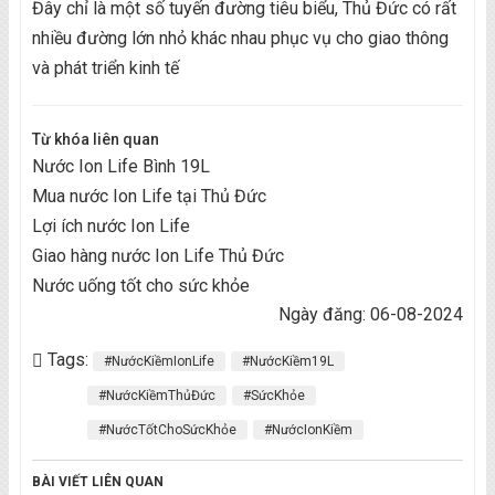
Đây chỉ là một số tuyến đường tiêu biểu, Thủ Đức có rất
nhiều đường lớn nhỏ khác nhau phục vụ cho giao thông
và phát triển kinh tế
Từ khóa liên quan
Nước Ion Life Bình 19L
Mua nước Ion Life tại Thủ Đức
Lợi ích nước Ion Life
Giao hàng nước Ion Life Thủ Đức
Nước uống tốt cho sức khỏe
Ngày đăng: 06-08-2024
Tags:
#NướcKiềmIonLife
#NướcKiềm19L
#NướcKiềmThủĐức
#SứcKhỏe
#NướcTốtChoSứcKhỏe
#NướcIonKiềm
BÀI VIẾT LIÊN QUAN