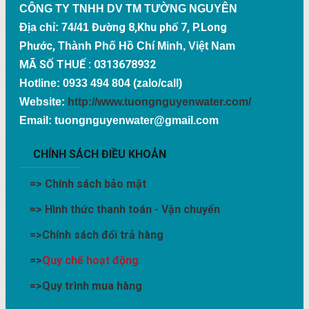
CÔNG TY TNHH DV TM TƯỜNG NGUYÊN
Đường 8,Khu phố 7, P.Long
Địa chỉ: 74/41
Phước,
Thành Phố Hồ Chí Minh, Việt Nam
MÃ SỐ THUẾ : 0313678932
Hotline: 0933 494 804 (zalo/call)
Website:
http://www.tuongnguyenwater.com/
Email: tuongnguyenwater@gmail.com
CHÍNH SÁCH ĐIỀU KHOẢN
=>
Chính sách bảo mật
=>
Hình thức thanh toán - Vận chuyển
=>
Chính sách đổi trả hàng
=>
Quy chế hoạt động
=>
Quy trình mua hàng